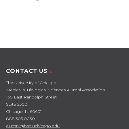
sit ametcon sectetur
adipisicing elit, sed
doiusmod tempor
incidi labore et
dolore. agna aliqua.
Ut enim ad mini
veniam, quis nostrud
CONTACT US
The University of Chicago
Medical & Biological Sciences Alumni Association
130 East Randolph Street
Suite 2500
Chicago, IL 60601
888.303.0030
alumni@bsd.uchicago.edu